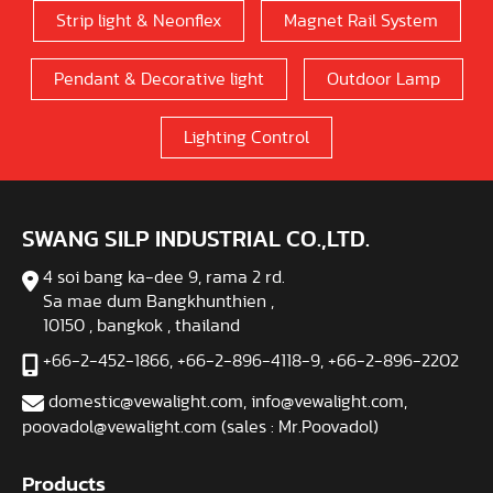
Strip light & Neonflex
Magnet Rail System
Pendant & Decorative light
Outdoor Lamp
Lighting Control
SWANG SILP INDUSTRIAL CO.,LTD.
4 soi bang ka-dee 9, rama 2 rd.
Sa mae dum Bangkhunthien ,
10150 , bangkok , thailand
+66-2-452-1866
,
+66-2-896-4118-9
,
+66-2-896-2202
domestic@vewalight.com
,
info@vewalight.com
,
poovadol@vewalight.com (sales : Mr.Poovadol)
Products