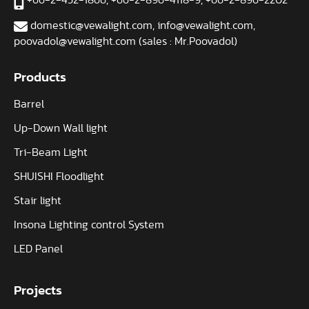
+66-2-452-1866
,
+66-2-896-4118-9
,
+66-2-896-2202
domestic@vewalight.com
,
info@vewalight.com
,
poovadol@vewalight.com (sales : Mr.Poovadol)
Products
Barrel
Up-Down Wall light
Tri-Beam Light
SHUISHI Floodlight
Stair light
Insona Lighting control System
LED Panel
Projects