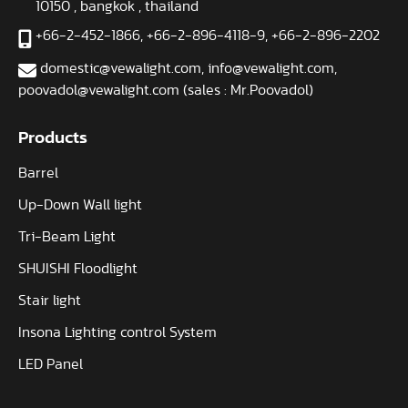
10150 , bangkok , thailand
+66-2-452-1866
,
+66-2-896-4118-9
,
+66-2-896-2202
domestic@vewalight.com
,
info@vewalight.com
,
poovadol@vewalight.com (sales : Mr.Poovadol)
Products
Barrel
Up-Down Wall light
Tri-Beam Light
SHUISHI Floodlight
Stair light
Insona Lighting control System
LED Panel