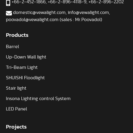
+66-2-452-1866
,
+66-2-896-4118-9
,
+66-2-896-2202
domestic@vewalight.com
,
info@vewalight.com
,
poovadol@vewalight.com (sales : Mr.Poovadol)
Products
Barrel
Up-Down Wall light
Tri-Beam Light
SHUISHI Floodlight
Stair light
Insona Lighting control System
LED Panel
Projects