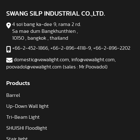
SWANG SILP INDUSTRIAL CO.,LTD.
4 soi bang ka-dee 9, rama 2 rd.
Sa mae dum Bangkhunthien ,
10150 , bangkok , thailand
+66-2-452-1866
,
+66-2-896-4118-9
,
+66-2-896-2202
domestic@vewalight.com
,
info@vewalight.com
,
poovadol@vewalight.com (sales : Mr.Poovadol)
Products
Barrel
Up-Down Wall light
Tri-Beam Light
SHUISHI Floodlight
Stair light